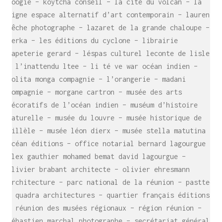
boogie – koytcha conseil – la cité du volcan – la
ligne espace alternatif d’art contemporain – laurent
bêche photographe – lazaret de la grande chaloupe –
lerka – les éditions du cyclone – librairie
papeterie gerard – léspas culturel leconte de lisle
– l’inattendu ltee – li té ve war océan indien –
lolita monga compagnie – l’orangerie – madani
compagnie – morgane cartron – musée des arts
décoratifs de l’océan indien – muséum d’histoire
naturelle – musée du louvre – musée historique de
villèle – musée léon dierx – musée stella matutina –
SE RENCONTRER.
océan éditions – office notarial bernard lagourgue
C’est toujours mieux de se voir
alex gauthier mohamed bemat david lagourgue –
afin de parler le même langage.
olivier brabant architecte – olivier ehresmann
atelier@crayon-noir.re
architecture – parc national de la réunion – pasttec
– quadra architectures – quartier français éditions
– réunion des musées régionaux – région réunion –
sébastien marchal photographe – secrétariat général