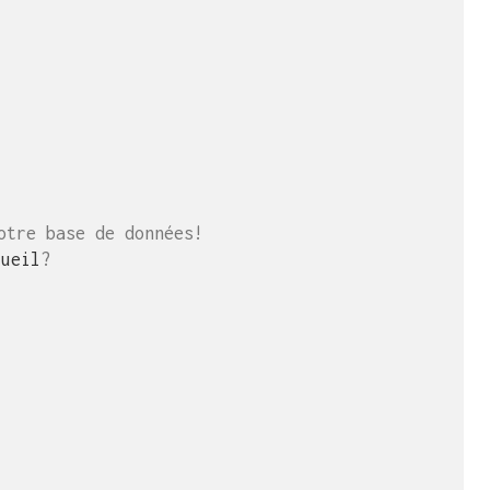
otre base de données!
cueil
?