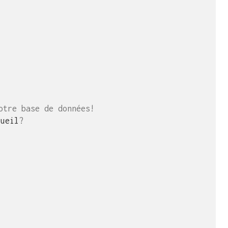
otre base de données!
cueil
?