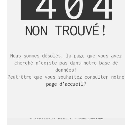
4
0
4
NON TROUVÉ!
SE RENCONTRER.
C’est toujours mieux de se voir
Nous sommes désolés, la page que vous avez
afin de parler le même langage.
cherché n'existe pas dans notre base de
atelier@crayon-noir.re
données!
Peut-être que vous souhaitez consulter notre
page d'accueil
?
© Copyright 2021 |
Thème Kalium