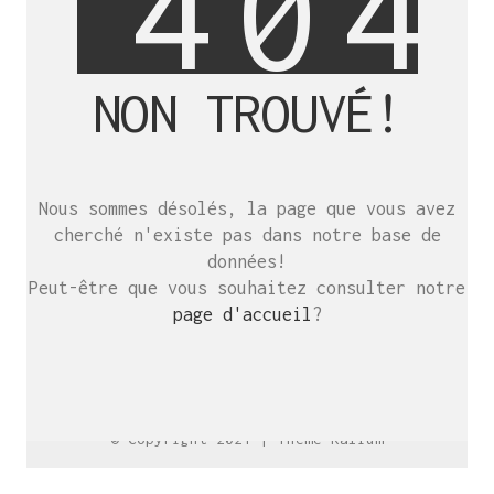
4
0
4
NON TROUVÉ!
SE RENCONTRER.
C’est toujours mieux de se voir
Nous sommes désolés, la page que vous avez
afin de parler le même langage.
cherché n'existe pas dans notre base de
atelier@crayon-noir.re
données!
Peut-être que vous souhaitez consulter notre
page d'accueil
?
© Copyright 2021 |
Thème Kalium