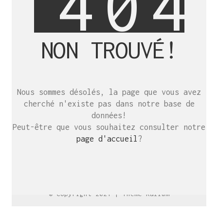
4
0
4
NON TROUVÉ!
SE RENCONTRER.
C’est toujours mieux de se voir
Nous sommes désolés, la page que vous avez
afin de parler le même langage.
cherché n'existe pas dans notre base de
atelier@crayon-noir.re
données!
Peut-être que vous souhaitez consulter notre
page d'accueil
?
© Copyright 2021 |
Thème Kalium