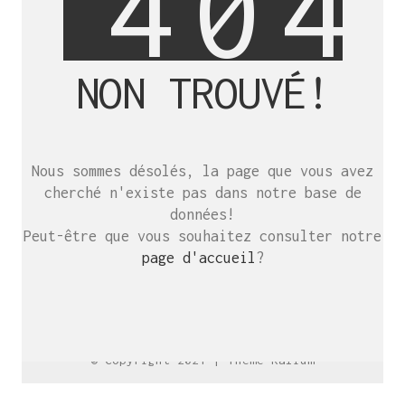
4
0
4
NON TROUVÉ!
SE RENCONTRER.
C’est toujours mieux de se voir
Nous sommes désolés, la page que vous avez
afin de parler le même langage.
cherché n'existe pas dans notre base de
atelier@crayon-noir.re
données!
Peut-être que vous souhaitez consulter notre
page d'accueil
?
© Copyright 2021 |
Thème Kalium