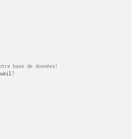
otre base de données!
cueil
?