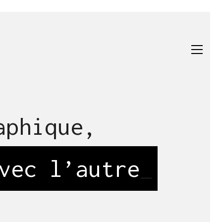
aphique,
vec
_