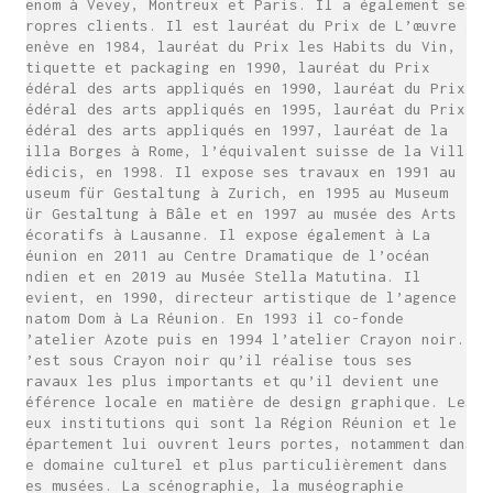
renom à Vevey, Montreux et Paris. Il a également ses
propres clients. Il est lauréat du Prix de L’œuvre à
Genève en 1984, lauréat du Prix les Habits du Vin,
étiquette et packaging en 1990, lauréat du Prix
fédéral des arts appliqués en 1990, lauréat du Prix
fédéral des arts appliqués en 1995, lauréat du Prix
fédéral des arts appliqués en 1997, lauréat de la
Villa Borges à Rome, l’équivalent suisse de la Villa
Médicis, en 1998. Il expose ses travaux en 1991 au
Museum für Gestaltung à Zurich, en 1995 au Museum
für Gestaltung à Bâle et en 1997 au musée des Arts
décoratifs à Lausanne. Il expose également à La
Réunion en 2011 au Centre Dramatique de l’océan
indien et en 2019 au Musée Stella Matutina. Il
devient, en 1990, directeur artistique de l’agence
Anatom Dom à La Réunion. En 1993 il co-fonde
l’atelier Azote puis en 1994 l’atelier Crayon noir.
C’est sous Crayon noir qu’il réalise tous ses
travaux les plus importants et qu’il devient une
référence locale en matière de design graphique. Les
deux institutions qui sont la Région Réunion et le
Département lui ouvrent leurs portes, notamment dans
le domaine culturel et plus particulièrement dans
les musées. La scénographie, la muséographie