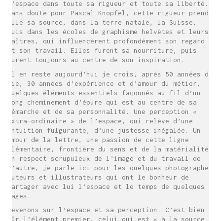
l’espace dans toute sa rigueur et toute sa liberté.
Sans doute pour Pascal Knopfel, cette rigueur prend-
elle sa source, dans la terre natale, la Suisse,
puis dans les écoles de graphisme helvètes et leurs
maîtres, qui influencèrent profondément son regard
et son travail. Elles furent sa nourriture, puis
furent toujours au centre de son inspiration.
Il en reste aujourd’hui je crois, après 50 années de
vie, 30 années d’expérience et d’amour du métier,
quelques éléments essentiels façonnés au fil d’un
long cheminement d’épure qui est au centre de sa
démarche et de sa personnalité. Une perception «
extra-ordinaire » de l’espace, qui relève d’une
intuition fulgurante, d’une justesse inégalée. Un
amour de la lettre, une passion de cette ligne
élémentaire, frontière du sens et de la matérialité.
Un respect scrupuleux de l’image et du travail de
l’autre, je parle ici pour les quelques photographes
auteurs et illustrateurs qui ont le bonheur de
partager avec lui l’espace et le temps de quelques
pages.
Revenons sur l’espace et sa perception. C’est bien
sûr l’élément premier, celui qui est « à la source