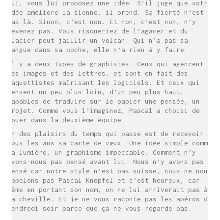
lui, vous lui proposez une idée. S’il juge que votre
idée améliore la sienne, il prend. Sa fierté n’est
pas là. Sinon, c’est non. Et non, c’est non, n’y
revenez pas. Vous risqueriez de l’agacer et du
glacier peut jaillir un volcan. Qui n’a pas sa
langue dans sa poche, elle n’a rien à y faire.
Il y a deux types de graphistes. Ceux qui agencent
des images et des lettres, et sont en fait des
maquettistes maîrisant les logiciels. Et ceux qui
pensent un peu plus loin, d’un peu plus haut,
capables de traduire sur le papier une pensée, un
projet. Comme vous l’imaginez, Pascal a choisi de
SE RENCONTRER.
jouer dans la deuxième équipe.
Un des plaisirs du temps qui passe est de recevoir
C’est toujours mieux de se voir
tous les ans sa carte de vœux. Une idée simple comme
afin de parler le même langage.
la lumière, un graphisme impeccable. Comment n’y
atelier@crayon-noir.re
avons-nous pas pensé avant lui. Nous n’y avons pas
pensé car notre style n’est pas suisse, nous ne nous
appelons pas Pascal Knopfel et c’est heureux, car
même en portant son nom, on ne lui arriverait pas à
la cheville. Et je ne vous raconte pas les apéros du
vendredi soir parce que ça ne vous regarde pas.