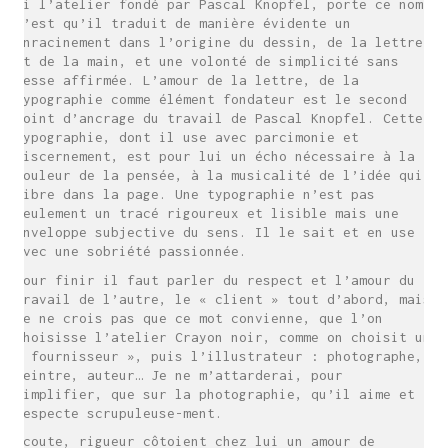
Si l’atelier fondé par Pascal Knopfel, porte ce nom,
c’est qu’il traduit de manière évidente un
enracinement dans l’origine du dessin, de la lettre
et de la main, et une volonté de simplicité sans
cesse affirmée. L’amour de la lettre, de la
typographie comme élément fondateur est le second
point d’ancrage du travail de Pascal Knopfel. Cette
typographie, dont il use avec parcimonie et
discernement, est pour lui un écho nécessaire à la
couleur de la pensée, à la musicalité de l’idée qui
vibre dans la page. Une typographie n’est pas
seulement un tracé rigoureux et lisible mais une
enveloppe subjective du sens. Il le sait et en use
avec une sobriété passionnée.
Pour finir il faut parler du respect et l’amour du
travail de l’autre, le « client » tout d’abord, mais
je ne crois pas que ce mot convienne, que l’on
choisisse l’atelier Crayon noir, comme on choisit un
« fournisseur », puis l’illustrateur : photographe,
peintre, auteur… Je ne m’attarderai, pour
simplifier, que sur la photographie, qu’il aime et
respecte scrupuleuse-ment.
Ecoute, rigueur côtoient chez lui un amour de