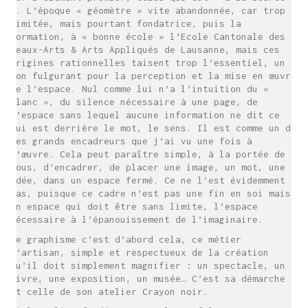
». L’époque « géomètre » vite abandonnée, car trop
limitée, mais pourtant fondatrice, puis la
formation, à « bonne école » l’Ecole Cantonale des
Beaux-Arts & Arts Appliqués de Lausanne, mais ces
origines rationnelles taisent trop l’essentiel, un
don fulgurant pour la perception et la mise en œuvre
de l’espace. Nul comme lui n’a l’intuition du «
blanc », du silence nécessaire à une page, de
l’espace sans lequel aucune information ne dit ce
qui est derrière le mot, le sens. Il est comme un de
ces grands encadreurs que j’ai vu une fois à
l’œuvre. Cela peut paraître simple, à la portée de
tous, d’encadrer, de placer une image, un mot, une
idée, dans un espace fermé. Ce ne l’est évidemment
pas, puisque ce cadre n’est pas une fin en soi mais
un espace qui doit être sans limite, l’espace
nécessaire à l’épanouissement de l’imaginaire.
Le graphisme c’est d’abord cela, ce métier
d’artisan, simple et respectueux de la création
qu’il doit simplement magnifier : un spectacle, un
livre, une exposition, un musée… C’est sa démarche
et celle de son atelier Crayon noir.