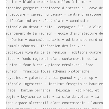
réunion – blabla prod – bouteilles à la mer –
catherine grégoire architecte d’intérieur – cave de
la victoire – caveau rontaunay – centre dramatique
de l’océan indien – c’est clair – commission
nationale du débat public – compagnie 3.0 – d’clic –
département de la réunion – école d’architecture de
la réunion – écomusée salazie – éditions du nord cru
– emmaüs réunion – fédération des lieux de
spectacles vivants de la réunion – éditions quatre
épices – fonds régional d’art contemporain de la
réunion – four à chaux pierre méralikan – frac
réunion – françois-louis athénas photographe –
freyssinet – galerie charles gounod – green up –
intégrale ingénierie – institut français de Maurice
– jace – karine bernardi – kélonia – kid kreol et
boogie – koytcha conseil – la cité du volcan – la
ligne espace alternatif d’art contemporain – laurent