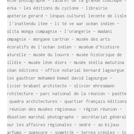
bêche photographe – lazaret de la grande chaloupe –
lerka – les éditions du cyclone – librairie
papeterie gerard – léspas culturel leconte de lisle
– l’inattendu ltee – li té ve war océan indien –
lolita monga compagnie – l’orangerie – madani
compagnie – morgane cartron – musée des arts
décoratifs de l’océan indien – muséum d’histoire
naturelle – musée du louvre – musée historique de
villèle – musée léon dierx – musée stella matutina –
SE RENCONTRER.
océan éditions – office notarial bernard lagourgue
C’est toujours mieux de se voir
alex gauthier mohamed bemat david lagourgue –
afin de parler le même langage.
olivier brabant architecte – olivier ehresmann
atelier@crayon-noir.re
architecture – parc national de la réunion – pasttec
– quadra architectures – quartier français éditions
– réunion des musées régionaux – région réunion –
sébastien marchal photographe – secrétariat général
pour les affaires régionales – sedré – so bijoux
parfums – sogecore – symetrik – terres créoles – tco