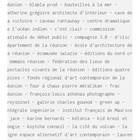
carré magazine – bibliothèque départementale de la
réunion – blabla prod – bouteilles à la mer –
catherine grégoire architecte d’intérieur – cave de
la victoire – caveau rontaunay – centre dramatique
de l’océan indien – c’est clair – commission
nationale du débat public – compagnie 3.0 – d’clic –
département de la réunion – école d’architecture de
la réunion – écomusée salazie – éditions du nord cru
– emmaüs réunion – fédération des lieux de
spectacles vivants de la réunion – éditions quatre
épices – fonds régional d’art contemporain de la
réunion – four à chaux pierre méralikan – frac
réunion – françois-louis athénas photographe –
freyssinet – galerie charles gounod – green up –
intégrale ingénierie – institut français de Maurice
– jace – karine bernardi – kélonia – kid kreol et
boogie – koytcha conseil – la cité du volcan – la