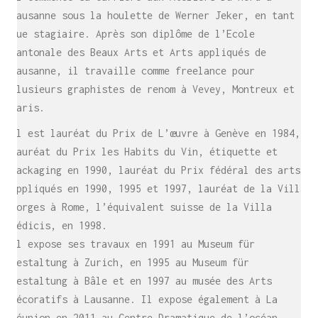
Il commence sa carrière aux Ateliers Du Nord à
Lausanne sous la houlette de Werner Jeker, en tant
que stagiaire. Après son diplôme de l’Ecole
cantonale des Beaux Arts et Arts appliqués de
Lausanne, il travaille comme freelance pour
plusieurs graphistes de renom à Vevey, Montreux et
Paris.
Il est lauréat du Prix de L’œuvre à Genève en 1984,
lauréat du Prix les Habits du Vin, étiquette et
packaging en 1990, lauréat du Prix fédéral des arts
appliqués en 1990, 1995 et 1997, lauréat de la Villa
Borges à Rome, l’équivalent suisse de la Villa
Médicis, en 1998.
Il expose ses travaux en 1991 au Museum für
Gestaltung à Zurich, en 1995 au Museum für
Gestaltung à Bâle et en 1997 au musée des Arts
décoratifs à Lausanne. Il expose également à La