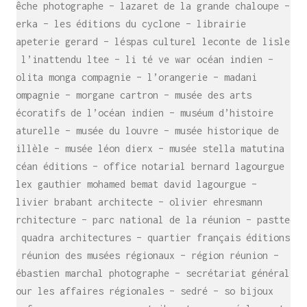
ligne espace alternatif d’art contemporain – laurent
bêche photographe – lazaret de la grande chaloupe –
lerka – les éditions du cyclone – librairie
papeterie gerard – léspas culturel leconte de lisle
– l’inattendu ltee – li té ve war océan indien –
lolita monga compagnie – l’orangerie – madani
compagnie – morgane cartron – musée des arts
décoratifs de l’océan indien – muséum d’histoire
naturelle – musée du louvre – musée historique de
villèle – musée léon dierx – musée stella matutina –
SE RENCONTRER.
océan éditions – office notarial bernard lagourgue
C’est toujours mieux de se voir
alex gauthier mohamed bemat david lagourgue –
afin de parler le même langage.
olivier brabant architecte – olivier ehresmann
atelier@crayon-noir.re
architecture – parc national de la réunion – pasttec
– quadra architectures – quartier français éditions
– réunion des musées régionaux – région réunion –
sébastien marchal photographe – secrétariat général