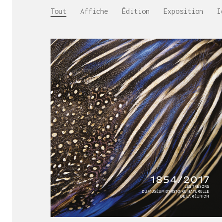
Tout
Affiche
Édition
Exposition
I