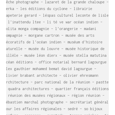
bêche photographe – lazaret de la grande chaloupe –
lerka – les éditions du cyclone – librairie
papeterie gerard – léspas culturel leconte de lisle
– l’inattendu ltee – li té ve war océan indien –
lolita monga compagnie – l’orangerie – madani
compagnie – morgane cartron – musée des arts
décoratifs de l’océan indien – muséum d’histoire
naturelle – musée du louvre – musée historique de
villèle – musée léon dierx – musée stella matutina –
SE RENCONTRER.
océan éditions – office notarial bernard lagourgue
C’est toujours mieux de se voir
alex gauthier mohamed bemat david lagourgue –
afin de parler le même langage.
olivier brabant architecte – olivier ehresmann
atelier@crayon-noir.re
architecture – parc national de la réunion – pasttec
– quadra architectures – quartier français éditions
– réunion des musées régionaux – région réunion –
sébastien marchal photographe – secrétariat général
pour les affaires régionales – sedré – so bijoux