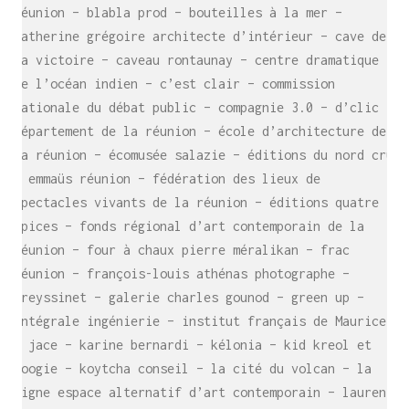
réunion – blabla prod – bouteilles à la mer –
catherine grégoire architecte d’intérieur – cave de
la victoire – caveau rontaunay – centre dramatique
de l’océan indien – c’est clair – commission
nationale du débat public – compagnie 3.0 – d’clic –
département de la réunion – école d’architecture de
la réunion – écomusée salazie – éditions du nord cru
– emmaüs réunion – fédération des lieux de
spectacles vivants de la réunion – éditions quatre
épices – fonds régional d’art contemporain de la
réunion – four à chaux pierre méralikan – frac
réunion – françois-louis athénas photographe –
freyssinet – galerie charles gounod – green up –
intégrale ingénierie – institut français de Maurice
– jace – karine bernardi – kélonia – kid kreol et
boogie – koytcha conseil – la cité du volcan – la
ligne espace alternatif d’art contemporain – laurent