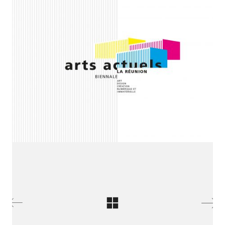
SE RENCONTRER.
C’est toujours mieux de se voir
afin de parler le même langage.
atelier@crayon-noir.re
© Copyright 2021 |
Thème Kalium