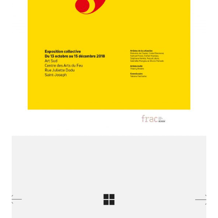
SE RENCONTRER.
C’est toujours mieux de se voir
afin de parler le même langage.
atelier@crayon-noir.re