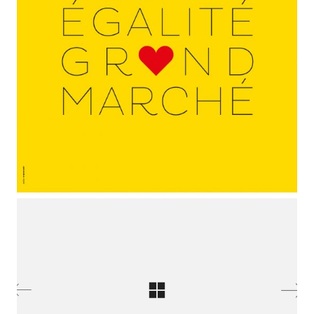
SE RENCONTRER.
C’est toujours mieux de se voir
afin de parler le même langage.
atelier@crayon-noir.re