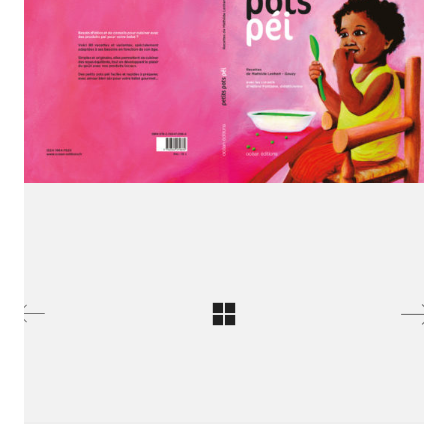
SE RENCONTRER.
C’est toujours mieux de se voir
afin de parler le même langage.
atelier@crayon-noir.re
© Copyright 2021 |
Thème Kalium