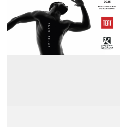
SE RENCONTRER.
C’est toujours mieux de se voir
afin de parler le même langage.
atelier@crayon-noir.re