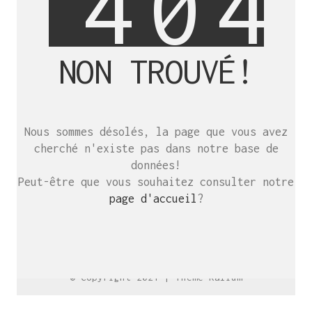
4
0
4
NON TROUVÉ!
SE RENCONTRER.
C’est toujours mieux de se voir
Nous sommes désolés, la page que vous avez
afin de parler le même langage.
cherché n'existe pas dans notre base de
atelier@crayon-noir.re
données!
Peut-être que vous souhaitez consulter notre
page d'accueil
?
© Copyright 2021 |
Thème Kalium