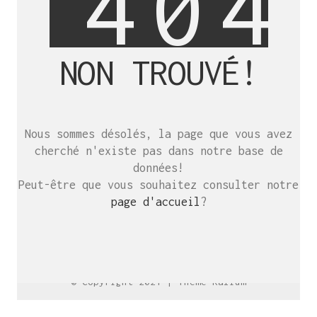
4
0
4
NON TROUVÉ!
SE RENCONTRER.
C’est toujours mieux de se voir
Nous sommes désolés, la page que vous avez
afin de parler le même langage.
cherché n'existe pas dans notre base de
atelier@crayon-noir.re
données!
Peut-être que vous souhaitez consulter notre
page d'accueil
?
© Copyright 2021 |
Thème Kalium