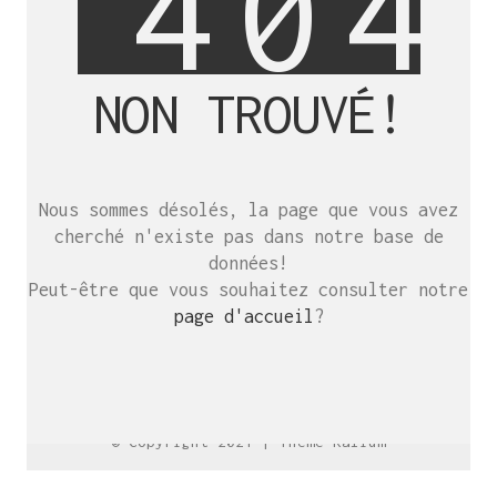
4
0
4
NON TROUVÉ!
SE RENCONTRER.
C’est toujours mieux de se voir
Nous sommes désolés, la page que vous avez
afin de parler le même langage.
cherché n'existe pas dans notre base de
atelier@crayon-noir.re
données!
Peut-être que vous souhaitez consulter notre
page d'accueil
?
© Copyright 2021 |
Thème Kalium