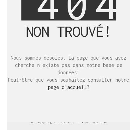
4
0
4
NON TROUVÉ!
SE RENCONTRER.
C’est toujours mieux de se voir
Nous sommes désolés, la page que vous avez
afin de parler le même langage.
cherché n'existe pas dans notre base de
atelier@crayon-noir.re
données!
Peut-être que vous souhaitez consulter notre
page d'accueil
?
© Copyright 2021 |
Thème Kalium