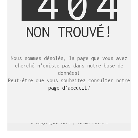
4
0
4
NON TROUVÉ!
SE RENCONTRER.
C’est toujours mieux de se voir
Nous sommes désolés, la page que vous avez
afin de parler le même langage.
cherché n'existe pas dans notre base de
atelier@crayon-noir.re
données!
Peut-être que vous souhaitez consulter notre
page d'accueil
?
© Copyright 2021 |
Thème Kalium