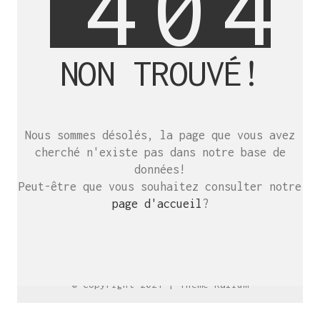
4
0
4
NON TROUVÉ!
SE RENCONTRER.
C’est toujours mieux de se voir
Nous sommes désolés, la page que vous avez
afin de parler le même langage.
cherché n'existe pas dans notre base de
atelier@crayon-noir.re
données!
Peut-être que vous souhaitez consulter notre
page d'accueil
?
© Copyright 2021 |
Thème Kalium