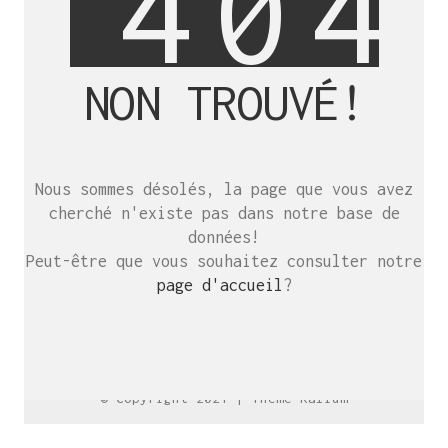
4
0
4
NON TROUVÉ!
SE RENCONTRER.
C’est toujours mieux de se voir
Nous sommes désolés, la page que vous avez
afin de parler le même langage.
cherché n'existe pas dans notre base de
atelier@crayon-noir.re
données!
Peut-être que vous souhaitez consulter notre
page d'accueil
?
© Copyright 2021 |
Thème Kalium