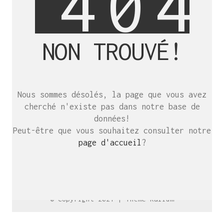
4
0
4
NON TROUVÉ!
SE RENCONTRER.
C’est toujours mieux de se voir
Nous sommes désolés, la page que vous avez
afin de parler le même langage.
cherché n'existe pas dans notre base de
atelier@crayon-noir.re
données!
Peut-être que vous souhaitez consulter notre
page d'accueil
?
© Copyright 2021 |
Thème Kalium