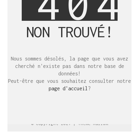
4
0
4
NON TROUVÉ!
SE RENCONTRER.
C’est toujours mieux de se voir
Nous sommes désolés, la page que vous avez
afin de parler le même langage.
cherché n'existe pas dans notre base de
atelier@crayon-noir.re
données!
Peut-être que vous souhaitez consulter notre
page d'accueil
?
© Copyright 2021 |
Thème Kalium