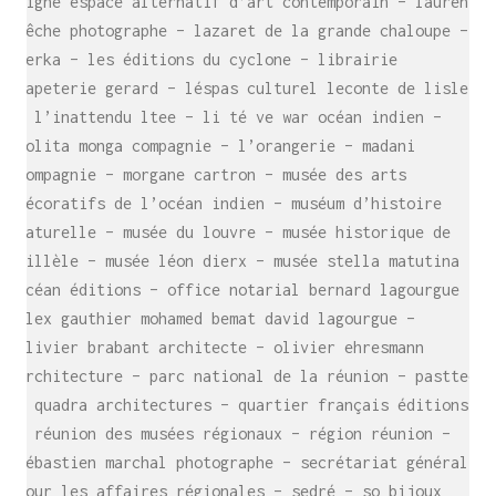
ligne espace alternatif d’art contemporain – laurent
bêche photographe – lazaret de la grande chaloupe –
lerka – les éditions du cyclone – librairie
papeterie gerard – léspas culturel leconte de lisle
– l’inattendu ltee – li té ve war océan indien –
lolita monga compagnie – l’orangerie – madani
compagnie – morgane cartron – musée des arts
décoratifs de l’océan indien – muséum d’histoire
naturelle – musée du louvre – musée historique de
villèle – musée léon dierx – musée stella matutina –
SE RENCONTRER.
océan éditions – office notarial bernard lagourgue
C’est toujours mieux de se voir
alex gauthier mohamed bemat david lagourgue –
afin de parler le même langage.
olivier brabant architecte – olivier ehresmann
atelier@crayon-noir.re
architecture – parc national de la réunion – pasttec
– quadra architectures – quartier français éditions
– réunion des musées régionaux – région réunion –
sébastien marchal photographe – secrétariat général
pour les affaires régionales – sedré – so bijoux