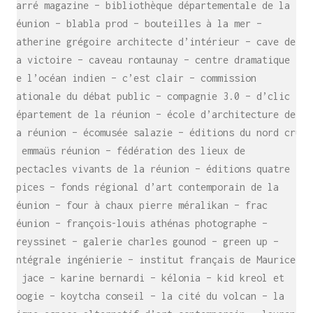
carré magazine – bibliothèque départementale de la
réunion – blabla prod – bouteilles à la mer –
catherine grégoire architecte d’intérieur – cave de
la victoire – caveau rontaunay – centre dramatique
de l’océan indien – c’est clair – commission
nationale du débat public – compagnie 3.0 – d’clic –
département de la réunion – école d’architecture de
la réunion – écomusée salazie – éditions du nord cru
– emmaüs réunion – fédération des lieux de
spectacles vivants de la réunion – éditions quatre
épices – fonds régional d’art contemporain de la
réunion – four à chaux pierre méralikan – frac
réunion – françois-louis athénas photographe –
freyssinet – galerie charles gounod – green up –
intégrale ingénierie – institut français de Maurice
– jace – karine bernardi – kélonia – kid kreol et
boogie – koytcha conseil – la cité du volcan – la